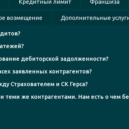
я
Кредитный лимит
Франшиза
ое возмещение
Дополнительные услуги
едитов?
латежей?
ование дебиторской задолженности?
 всех заявленных контрагентов?
ду Страхователем и СК Герса?
 теми же контрагентами. Нам есть о чем б