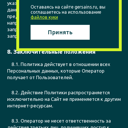
указанные в ч. 7 ст. 14 Закона о персональных
Оставаясь на сайте gersains.ru, вы
данных, субъекту персональных данных или его
соглашаетесь на использование
представителю в той форме, в которой
файлов куки
направлены соответствующие обращение либо
запрос, если иное не указано в обращении или
Принять
запросе.
8. Заключительные положения
8.1. Политика действует в отношении всех
Персональных данных, которые Оператор
получает от Пользователей.
8.2. Действие Политики распространяется
исключительно на Сайт не применяется к другим
интернет-ресурсам.
8.3. Оператор не несет ответственность за
действия третьих лиц, получивших доступ к