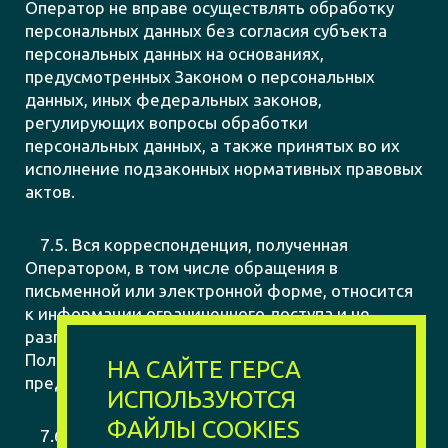
Оператор не вправе осуществлять обработку
персональных данных без согласия субъекта
персональных данных на основаниях,
предусмотренных Законом о персональных
данных, иных федеральных законов,
регулирующих вопросы обработки
персональных данных, а также принятых во их
исполнение подзаконных нормативных правовых
актов.
7.5. Вся корреспонденция, полученная
Оператором, в том числе обращения в
письменной или электронной форме, относится
к информации ограниченного доступа и не
разглашается без письменного согласия
Пользователя, за исключением случаев,
НА САЙТЕ ГЕРСА
предусмотренных п.4.6 настоящей Политики.
ИСПОЛЬЗУЮТСЯ
ФАЙЛЫ COOKIES
7.6. Оператор предоставляет сведения,