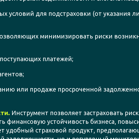
х условий для подстраховки (от указания л
 позволяющих минимизировать риски возник
 поступающих платежей;
гентов;
канию или продаже просроченной задолженно
ти.
Инструмент позволяет застраховать риск
ть финансовую устойчивость бизнеса, повыси
ет удобный страховой продукт, предполага
 задолженности, но и регулярный монитори